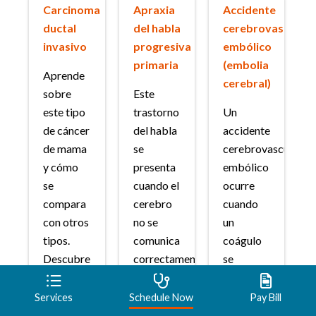
Carcinoma
Apraxia
Accidente
ductal
del habla
cerebrovascular
invasivo
progresiva
embólico
primaria
(embolia
Aprende
cerebral)
sobre
Este
este tipo
trastorno
Un
de cáncer
del habla
accidente
de mama
se
cerebrovascular
y cómo
presenta
embólico
se
cuando el
ocurre
compara
cerebro
cuando
con otros
no se
un
tipos.
comunica
coágulo
Descubre
correctamente
se
cómo los
con los
desplaza
subtipos,
músculos
hasta el
Services
Schedule Now
Pay Bill
los
que se
cerebro y