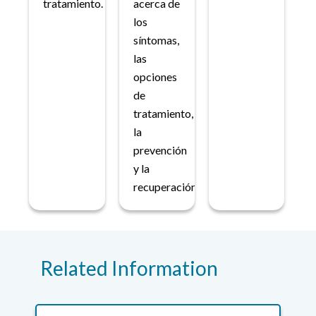
tratamiento.
acerca de
los
síntomas,
las
opciones
de
tratamiento,
la
prevención
y la
recuperación.
Related Information