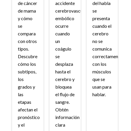
de cáncer
accidente
del habla
de mama
cerebrovascular
se
y cómo
embólico
presenta
se
ocurre
cuando el
compara
cuando
cerebro
con otros
un
no se
tipos.
coágulo
comunica
Descubre
se
correctamente
cómo los
desplaza
con los
subtipos,
hasta el
músculos
los
cerebro y
que se
grados y
bloquea
usan para
las
el flujo de
hablar.
etapas
sangre.
afectan el
Obtén
pronóstico
información
y el
clara