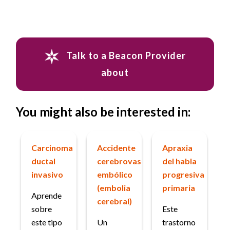
Talk to a Beacon Provider
about
You might also be interested in:
Carcinoma
Accidente
Apraxia
ductal
cerebrovascular
del habla
invasivo
embólico
progresiva
(embolia
primaria
Aprende
cerebral)
sobre
Este
este tipo
Un
trastorno