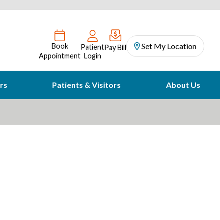
Set My Location
Book
Patient
Pay Bill
Appointment
Login
rs
Patients & Visitors
About Us