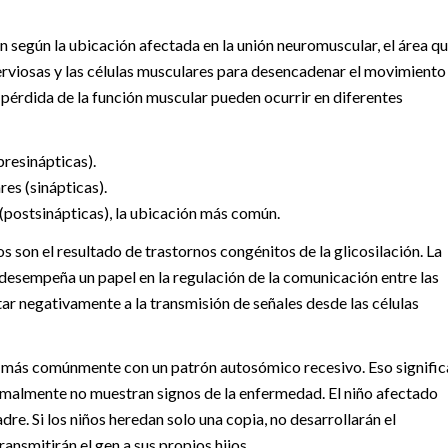
 según la ubicación afectada en la unión neuromuscular, el área q
nerviosas y las células musculares para desencadenar el movimiento
a pérdida de la función muscular pueden ocurrir en diferentes
presinápticas).
res (sinápticas).
(postsinápticas), la ubicación más común.
son el resultado de trastornos congénitos de la glicosilación. La
desempeña un papel en la regulación de la comunicación entre las
tar negativamente a la transmisión de señales desde las células
 más comúnmente con un patrón autosómico recesivo. Eso signific
malmente no muestran signos de la enfermedad. El niño afectado
re. Si los niños heredan solo una copia, no desarrollarán el
nsmitirán el gen a sus propios hijos.