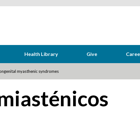
Health Library
Give
Caree
ngenital myasthenic syndromes
miasténicos