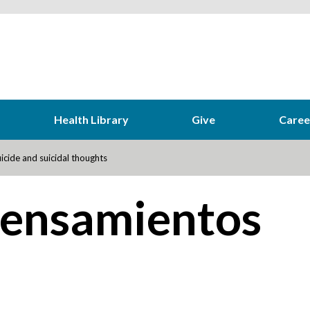
Health Library
Give
Caree
icide and suicidal thoughts
 pensamientos