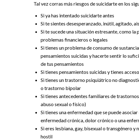
Tal vez corras más riesgos de suicidarte en los sig
Si ya has intentado suicidarte antes
Si te sientes desesperanzado, inútil, agitado, a
Si te sucede una situación estresante, como la p
problemas financieros o legales
Si tienes un problema de consumo de sustancias
pensamientos suicidas y hacerte sentir lo suf
de tus pensamientos
Si tienes pensamientos suicidas y tienes acces
Si tienes un trastorno psiquiátrico no diagnos
o trastorno bipolar
Si tienes antecedentes familiares de trastornos
abuso sexual o físico)
Si tienes una enfermedad que se puede asociar
enfermedad crónica, dolor crónico o una enfe
Si eres lesbiana, gay, bisexual o transgénero y
hostil