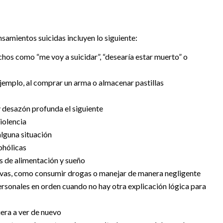
nsamientos suicidas incluyen lo siguiente:
ichos como “me voy a suicidar”, “desearía estar muerto” o
ejemplo, al comprar un arma o almacenar pastillas
 desazón profunda el siguiente
iolencia
alguna situación
ohólicas
es de alimentación y sueño
ivas, como consumir drogas o manejar de manera negligente
ersonales en orden cuando no hay otra explicación lógica para
uera a ver de nuevo