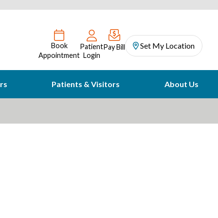
Set My Location
Book
Patient
Pay Bill
Appointment
Login
rs
Patients & Visitors
About Us