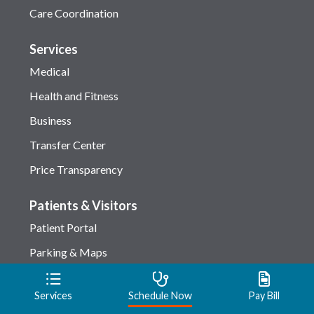
Care Coordination
Services
Medical
Health and Fitness
Business
Transfer Center
Price Transparency
Patients & Visitors
Patient Portal
Parking & Maps
Checking-in
Services
Schedule Now
Pay Bill
Amenities