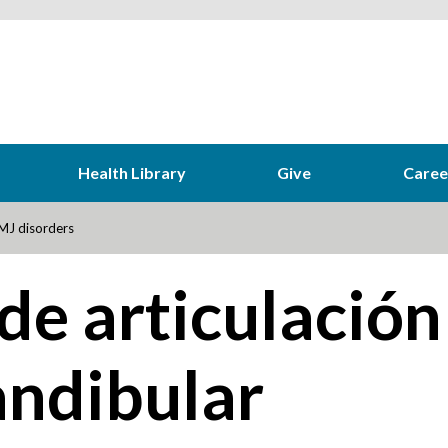
Health Library
Give
Caree
J disorders
de articulación
ndibular