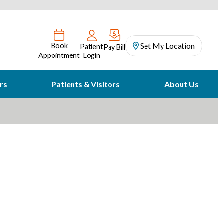
Set My Location
Book
Patient
Pay Bill
Appointment
Login
rs
Patients & Visitors
About Us