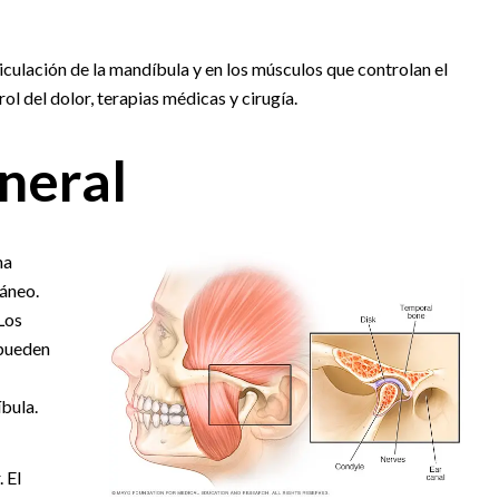
ticulación de la mandíbula y en los músculos que controlan el
l del dolor, terapias médicas y cirugía.
neral
na
ráneo.
Los
 pueden
bula.
 El