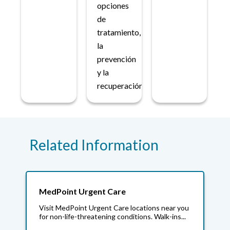
opciones
de
tratamiento,
la
prevención
y la
recuperación.
Related Information
MedPoint Urgent Care
Visit MedPoint Urgent Care locations near you
for non-life-threatening conditions. Walk-ins...