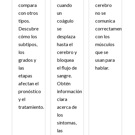
compara
cuando
cerebro
con otros
un
no se
tipos.
coágulo
comunica
Descubre
se
correctamente
cómo los
desplaza
con los
subtipos,
hasta el
músculos
los
cerebro y
que se
grados y
bloquea
usan para
las
el flujo de
hablar.
etapas
sangre.
afectan el
Obtén
pronóstico
información
y el
clara
tratamiento.
acerca de
los
síntomas,
las