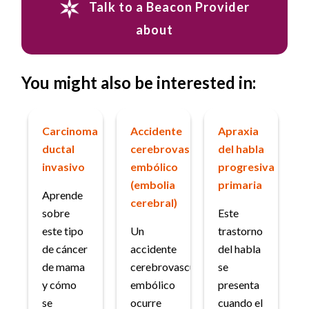
Talk to a Beacon Provider
about
You might also be interested in:
Carcinoma
Accidente
Apraxia
ductal
cerebrovascular
del habla
invasivo
embólico
progresiva
(embolia
primaria
Aprende
cerebral)
sobre
Este
este tipo
Un
trastorno
de cáncer
accidente
del habla
de mama
cerebrovascular
se
y cómo
embólico
presenta
se
ocurre
cuando el