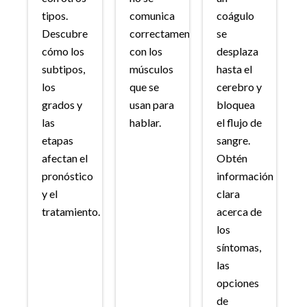
tipos.
comunica
coágulo
Descubre
correctamente
se
cómo los
con los
desplaza
subtipos,
músculos
hasta el
los
que se
cerebro y
grados y
usan para
bloquea
las
hablar.
el flujo de
etapas
sangre.
afectan el
Obtén
pronóstico
información
y el
clara
tratamiento.
acerca de
los
síntomas,
las
opciones
de