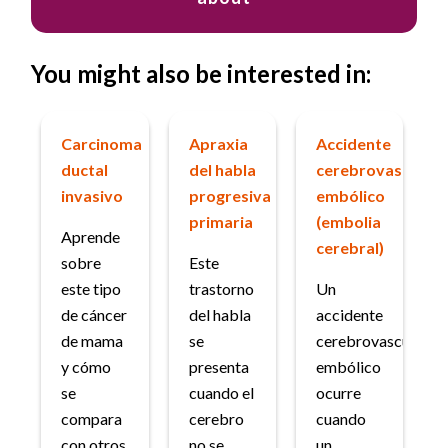
You might also be interested in:
Carcinoma
Apraxia
Accidente
ductal
del habla
cerebrovascular
invasivo
progresiva
embólico
primaria
(embolia
Aprende
cerebral)
sobre
Este
este tipo
trastorno
Un
de cáncer
del habla
accidente
de mama
se
cerebrovascular
y cómo
presenta
embólico
se
cuando el
ocurre
compara
cerebro
cuando
con otros
no se
un