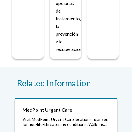
opciones
de
tratamiento,
la
prevención
y la
recuperación.
Related Information
MedPoint Urgent Care
Visit MedPoint Urgent Care locations near you
for non-life-threatening conditions. Walk-ins...