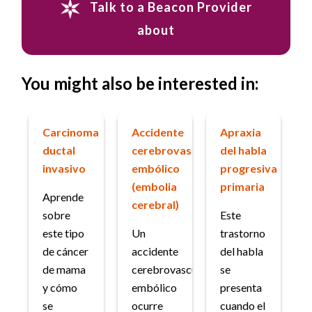
Talk to a Beacon Provider
about
You might also be interested in:
Carcinoma
Accidente
Apraxia
ductal
cerebrovascular
del habla
invasivo
embólico
progresiva
(embolia
primaria
Aprende
cerebral)
sobre
Este
este tipo
Un
trastorno
de cáncer
accidente
del habla
de mama
cerebrovascular
se
y cómo
embólico
presenta
se
ocurre
cuando el