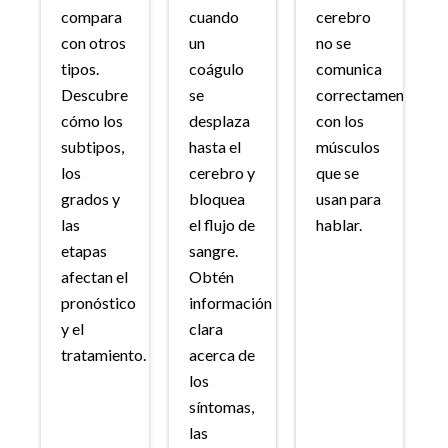
compara
cuando
cerebro
con otros
un
no se
tipos.
coágulo
comunica
Descubre
se
correctamente
cómo los
desplaza
con los
subtipos,
hasta el
músculos
los
cerebro y
que se
grados y
bloquea
usan para
las
el flujo de
hablar.
etapas
sangre.
afectan el
Obtén
pronóstico
información
y el
clara
tratamiento.
acerca de
los
síntomas,
las