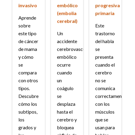
invasivo
embólico
progresiva
(embolia
primaria
Aprende
cerebral)
sobre
Este
este tipo
Un
trastorno
de cáncer
accidente
del habla
de mama
cerebrovascular
se
y cómo
embólico
presenta
se
ocurre
cuando el
compara
cuando
cerebro
con otros
un
no se
tipos.
coágulo
comunica
Descubre
se
correctamente
cómo los
desplaza
con los
subtipos,
hasta el
músculos
los
cerebro y
que se
grados y
bloquea
usan para