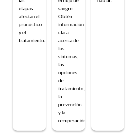
las
el flujo de
hablar.
etapas
sangre.
afectan el
Obtén
pronóstico
información
y el
clara
tratamiento.
acerca de
los
síntomas,
las
opciones
de
tratamiento,
la
prevención
y la
recuperación.