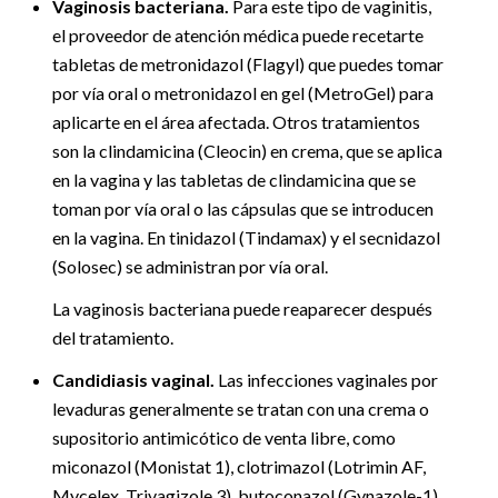
Vaginosis bacteriana.
Para este tipo de vaginitis,
el proveedor de atención médica puede recetarte
tabletas de metronidazol (Flagyl) que puedes tomar
por vía oral o metronidazol en gel (MetroGel) para
aplicarte en el área afectada. Otros tratamientos
son la clindamicina (Cleocin) en crema, que se aplica
en la vagina y las tabletas de clindamicina que se
toman por vía oral o las cápsulas que se introducen
en la vagina. En tinidazol (Tindamax) y el secnidazol
(Solosec) se administran por vía oral.
La vaginosis bacteriana puede reaparecer después
del tratamiento.
Candidiasis vaginal.
Las infecciones vaginales por
levaduras generalmente se tratan con una crema o
supositorio antimicótico de venta libre, como
miconazol (Monistat 1), clotrimazol (Lotrimin AF,
Mycelex, Trivagizole 3), butoconazol (Gynazole-1)