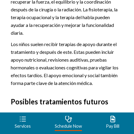
recuperar la fuerza, el equilibrio y la coordinación
después de la cirugía o la radiación. La fisioterapia, la
terapia ocupacional y la terapia del habla pueden
ayudar a la recuperación y mejorar la funcionalidad
diaria.
Los niños suelen recibir terapias de apoyo durante el
tratamiento y después de este. Estas pueden incluir
apoyo nutricional, revisiones auditivas, pruebas
hormonales o evaluaciones cognitivas para vigilar los
efectos tardíos. El apoyo emocional y social también
forma parte clave de la atención médica.
Posibles tratamientos futuros
Los investigadores estudian nuevos medicamentos
Services
Schedule Now
Pay Bill
dirigidos a los genes y las vías celulares implicados en