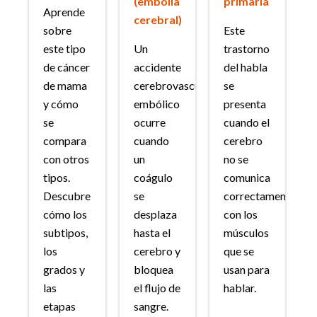
(embolia
primaria
Aprende
cerebral)
sobre
Este
este tipo
Un
trastorno
de cáncer
accidente
del habla
de mama
cerebrovascular
se
y cómo
embólico
presenta
se
ocurre
cuando el
compara
cuando
cerebro
con otros
un
no se
tipos.
coágulo
comunica
Descubre
se
correctamente
cómo los
desplaza
con los
subtipos,
hasta el
músculos
los
cerebro y
que se
grados y
bloquea
usan para
las
el flujo de
hablar.
etapas
sangre.