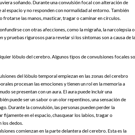
tuviera soñando. Durante una convulsión focal con alteración de
te al espacio y no responden con normalidad al entorno. También
frotarse las manos, masticar, tragar o caminar en círculos.
onfundirse con otras afecciones, como la migraña, la narcolepsia o
 y pruebas rigurosos para revelar si los síntomas son a causa de l
lquier lóbulo del cerebro. Algunos tipos de convulsiones focales s
lsiones del lóbulo temporal empiezan en las zonas del cerebro
orales procesan las emociones y tienen un rol en la memoria a
nudo se presentan con un aura. El aura puede incluir una
ién puede ser un sabor o un olor repentinos, una sensación de
go. Durante la convulsión, las personas pueden perder la
 fijamente en el espacio, chasquear los labios, tragar o
n los dedos.
lsiones comienzan en la parte delantera del cerebro. Esta es la