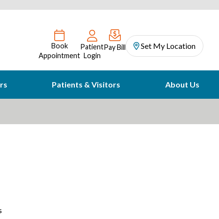
Set My Location
Book
Patient
Pay Bill
Appointment
Login
rs
Patients & Visitors
About Us
s