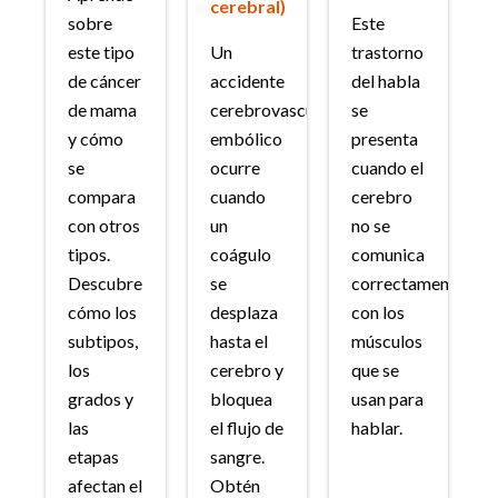
cerebral)
sobre
Este
este tipo
Un
trastorno
de cáncer
accidente
del habla
de mama
cerebrovascular
se
y cómo
embólico
presenta
se
ocurre
cuando el
compara
cuando
cerebro
con otros
un
no se
tipos.
coágulo
comunica
Descubre
se
correctamente
cómo los
desplaza
con los
subtipos,
hasta el
músculos
los
cerebro y
que se
grados y
bloquea
usan para
las
el flujo de
hablar.
etapas
sangre.
afectan el
Obtén