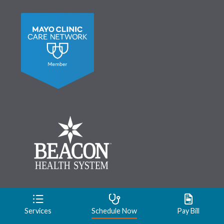
© 2026 Beacon Health System
|
About Us
|
Contact
Services
Schedule Now
Pay Bill
Us
|