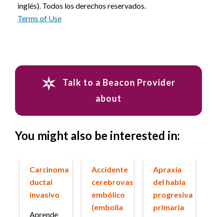
inglés). Todos los derechos reservados.
Terms of Use
Talk to a Beacon Provider
about
You might also be interested in:
Carcinoma
Accidente
Apraxia
ductal
cerebrovascular
del habla
invasivo
embólico
progresiva
(embolia
primaria
Aprende