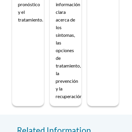
pronóstico
información
y el
clara
tratamiento.
acerca de
los
síntomas,
las
opciones
de
tratamiento,
la
prevención
y la
recuperación.
Related Information