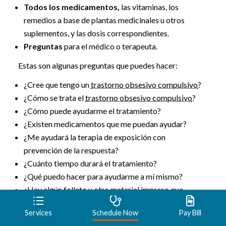
Todos los medicamentos,
las vitaminas, los
remedios a base de plantas medicinales u otros
suplementos, y las dosis correspondientes.
Preguntas
para el médico o terapeuta.
Estas son algunas preguntas que puedes hacer:
¿Cree que tengo un
trastorno obsesivo compulsivo
?
¿Cómo se trata el
trastorno obsesivo compulsivo
?
¿Cómo puede ayudarme el tratamiento?
¿Existen medicamentos que me puedan ayudar?
¿Me ayudará la terapia de exposición con
prevención de la respuesta?
¿Cuánto tiempo durará el tratamiento?
¿Qué puedo hacer para ayudarme a mí mismo?
¿Hay algún folleto u otro material impreso que
pueda llevarme?
Services
Schedule Now
Pay Bill
¿Podría recomendarme algún sitio web?