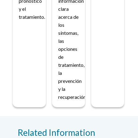
pronóstico
información
y el
clara
tratamiento.
acerca de
los
síntomas,
las
opciones
de
tratamiento,
la
prevención
y la
recuperación.
Related Information