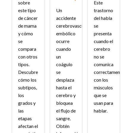
sobre
Este
este tipo
Un
trastorno
de cáncer
accidente
del habla
de mama
cerebrovascular
se
y cómo
embólico
presenta
se
ocurre
cuando el
compara
cuando
cerebro
con otros
un
no se
tipos.
coágulo
comunica
Descubre
se
correctamente
cómo los
desplaza
con los
subtipos,
hasta el
músculos
los
cerebro y
que se
grados y
bloquea
usan para
las
el flujo de
hablar.
etapas
sangre.
afectan el
Obtén