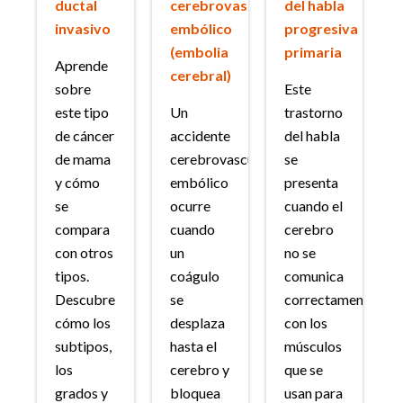
ductal
cerebrovascular
del habla
invasivo
embólico
progresiva
(embolia
primaria
Aprende
cerebral)
sobre
Este
este tipo
Un
trastorno
de cáncer
accidente
del habla
de mama
cerebrovascular
se
y cómo
embólico
presenta
se
ocurre
cuando el
compara
cuando
cerebro
con otros
un
no se
tipos.
coágulo
comunica
Descubre
se
correctamente
cómo los
desplaza
con los
subtipos,
hasta el
músculos
los
cerebro y
que se
grados y
bloquea
usan para