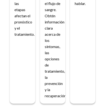
las
el flujo de
hablar.
etapas
sangre.
afectan el
Obtén
pronóstico
información
y el
clara
tratamiento.
acerca de
los
síntomas,
las
opciones
de
tratamiento,
la
prevención
y la
recuperación.