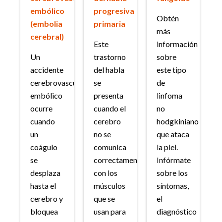
embólico
progresiva
Obtén
(embolia
primaria
más
cerebral)
Este
información
Un
trastorno
sobre
accidente
del habla
este tipo
cerebrovascular
se
de
embólico
presenta
linfoma
ocurre
cuando el
no
cuando
cerebro
hodgkiniano
un
no se
que ataca
coágulo
comunica
la piel.
se
correctamente
Infórmate
desplaza
con los
sobre los
hasta el
músculos
síntomas,
cerebro y
que se
el
bloquea
usan para
diagnóstico