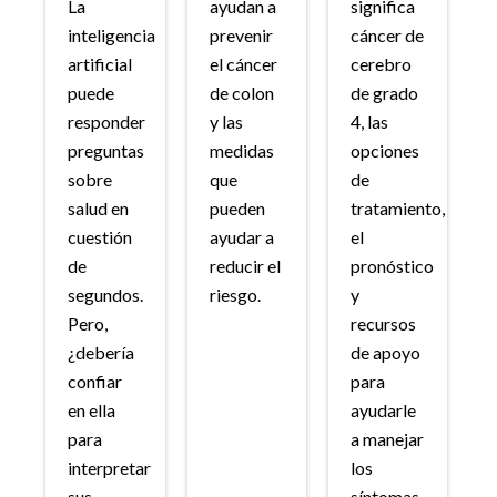
La
ayudan a
significa
inteligencia
prevenir
cáncer de
artificial
el cáncer
cerebro
puede
de colon
de grado
responder
y las
4, las
preguntas
medidas
opciones
sobre
que
de
salud en
pueden
tratamiento,
cuestión
ayudar a
el
de
reducir el
pronóstico
segundos.
riesgo.
y
Pero,
recursos
¿debería
de apoyo
confiar
para
en ella
ayudarle
para
a manejar
interpretar
los
sus
síntomas