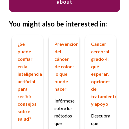
about
You might also be interested in:
¿Se
Prevención
Cáncer
puede
del
cerebral
confiar
cáncer
grado 4:
en la
de colon:
qué
inteligencia
lo que
esperar,
artificial
puede
opciones
para
hacer
de
recibir
tratamiento
Infórmese
consejos
y apoyo
sobre los
sobre
métodos
Descubra
salud?
que
qué