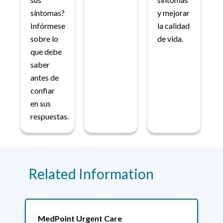
síntomas?
y mejorar
Infórmese
la calidad
sobre lo
de vida.
que debe
saber
antes de
confiar
en sus
respuestas.
Related Information
MedPoint Urgent Care