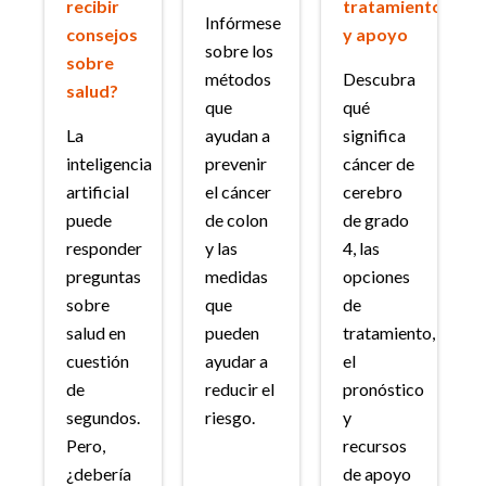
recibir
tratamiento
Infórmese
consejos
y apoyo
sobre los
sobre
métodos
Descubra
salud?
que
qué
La
ayudan a
significa
inteligencia
prevenir
cáncer de
artificial
el cáncer
cerebro
puede
de colon
de grado
responder
y las
4, las
preguntas
medidas
opciones
sobre
que
de
salud en
pueden
tratamiento,
cuestión
ayudar a
el
de
reducir el
pronóstico
segundos.
riesgo.
y
Pero,
recursos
¿debería
de apoyo