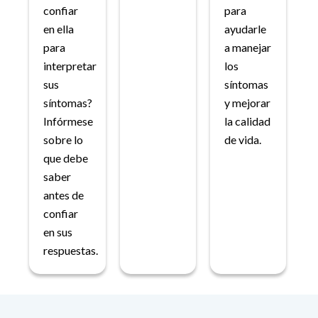
confiar
para
en ella
ayudarle
para
a manejar
interpretar
los
sus
síntomas
síntomas?
y mejorar
Infórmese
la calidad
sobre lo
de vida.
que debe
saber
antes de
confiar
en sus
respuestas.