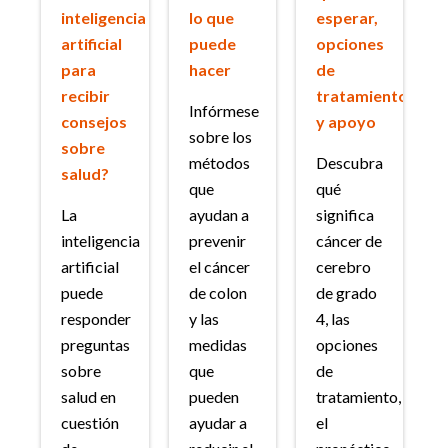
inteligencia
lo que
esperar,
artificial
puede
opciones
para
hacer
de
recibir
tratamiento
Infórmese
consejos
y apoyo
sobre los
sobre
métodos
Descubra
salud?
que
qué
La
ayudan a
significa
inteligencia
prevenir
cáncer de
artificial
el cáncer
cerebro
puede
de colon
de grado
responder
y las
4, las
preguntas
medidas
opciones
sobre
que
de
salud en
pueden
tratamiento,
cuestión
ayudar a
el