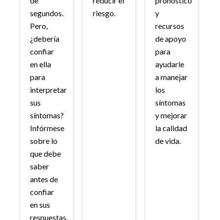
de
reducir el
pronóstico
segundos.
riesgo.
y
Pero,
recursos
¿debería
de apoyo
confiar
para
en ella
ayudarle
para
a manejar
interpretar
los
sus
síntomas
síntomas?
y mejorar
Infórmese
la calidad
sobre lo
de vida.
que debe
saber
antes de
confiar
en sus
respuestas.