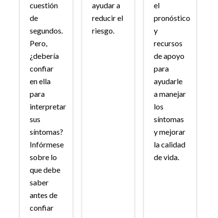
cuestión
ayudar a
el
de
reducir el
pronóstico
segundos.
riesgo.
y
Pero,
recursos
¿debería
de apoyo
confiar
para
en ella
ayudarle
para
a manejar
interpretar
los
sus
síntomas
síntomas?
y mejorar
Infórmese
la calidad
sobre lo
de vida.
que debe
saber
antes de
confiar