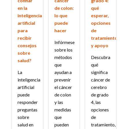
confiar
cáncer
grado 4:
en la
de colon:
qué
inteligencia
lo que
esperar,
artificial
puede
opciones
para
hacer
de
recibir
tratamiento
Infórmese
consejos
y apoyo
sobre los
sobre
métodos
Descubra
salud?
que
qué
La
ayudan a
significa
inteligencia
prevenir
cáncer de
artificial
el cáncer
cerebro
puede
de colon
de grado
responder
y las
4, las
preguntas
medidas
opciones
sobre
que
de
salud en
pueden
tratamiento,