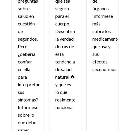
preguntas
que sea
de
sobre
seguro
órganos.
salud en
para el
Infórmese
cuestión
cuerpo.
más
de
Descubra
sobre los
segundos.
la verdad
medicamentos
Pero,
detrás de
que usa y
¿debería
esta
sus
confiar
tendencia
efectos
en ella
de salud
secundarios.
para
natural �
interpretar
y qué es
sus
lo que
síntomas?
realmente
Infórmese
funciona.
sobre lo
que debe
saber