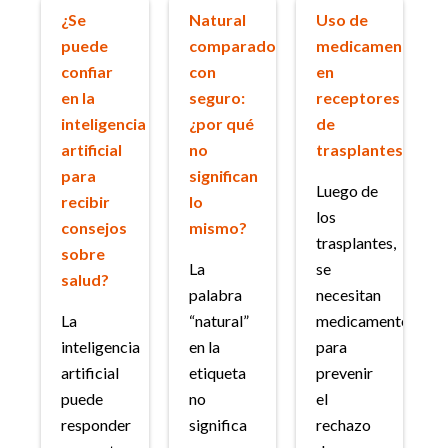
¿Se
Natural
Uso de
puede
comparado
medicamentos
confiar
con
en
en la
seguro:
receptores
inteligencia
¿por qué
de
artificial
no
trasplantes
para
significan
Luego de
recibir
lo
los
consejos
mismo?
trasplantes,
sobre
La
se
salud?
palabra
necesitan
La
“natural”
medicamentos
inteligencia
en la
para
artificial
etiqueta
prevenir
puede
no
el
responder
significa
rechazo