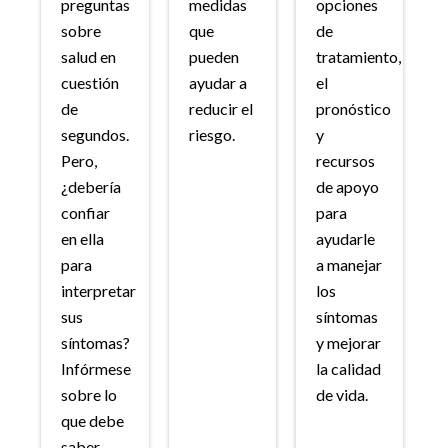
preguntas
medidas
opciones
sobre
que
de
salud en
pueden
tratamiento,
cuestión
ayudar a
el
de
reducir el
pronóstico
segundos.
riesgo.
y
Pero,
recursos
¿debería
de apoyo
confiar
para
en ella
ayudarle
para
a manejar
interpretar
los
sus
síntomas
síntomas?
y mejorar
Infórmese
la calidad
sobre lo
de vida.
que debe
saber