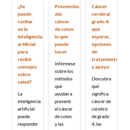
¿Se
Prevención
Cáncer
puede
del
cerebral
confiar
cáncer
grado 4:
en la
de colon:
qué
inteligencia
lo que
esperar,
artificial
puede
opciones
para
hacer
de
recibir
tratamiento
Infórmese
consejos
y apoyo
sobre los
sobre
métodos
Descubra
salud?
que
qué
La
ayudan a
significa
inteligencia
prevenir
cáncer de
artificial
el cáncer
cerebro
puede
de colon
de grado
responder
y las
4, las