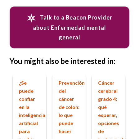
Talk to a Beacon Provider
about Enfermedad mental
general
You might also be interested in:
¿Se
Prevención
Cáncer
puede
del
cerebral
confiar
cáncer
grado 4:
en la
de colon:
qué
inteligencia
lo que
esperar,
artificial
puede
opciones
para
hacer
de