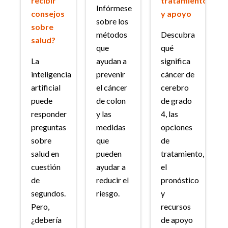
recibir
tratamiento
Infórmese
consejos
y apoyo
sobre los
sobre
métodos
Descubra
salud?
que
qué
La
ayudan a
significa
inteligencia
prevenir
cáncer de
artificial
el cáncer
cerebro
puede
de colon
de grado
responder
y las
4, las
preguntas
medidas
opciones
sobre
que
de
salud en
pueden
tratamiento,
cuestión
ayudar a
el
de
reducir el
pronóstico
segundos.
riesgo.
y
Pero,
recursos
¿debería
de apoyo