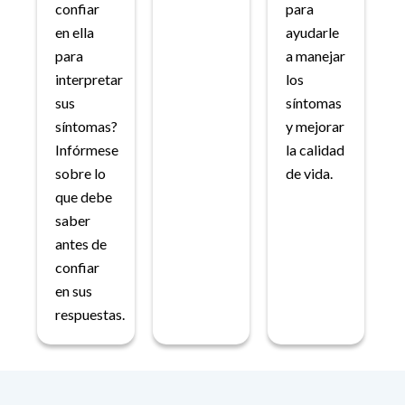
confiar
para
en ella
ayudarle
para
a manejar
interpretar
los
sus
síntomas
síntomas?
y mejorar
Infórmese
la calidad
sobre lo
de vida.
que debe
saber
antes de
confiar
en sus
respuestas.