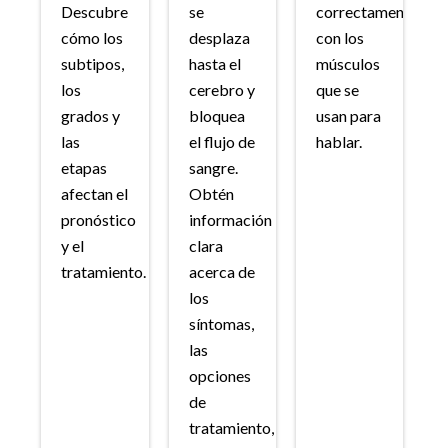
Descubre
se
correctamente
cómo los
desplaza
con los
subtipos,
hasta el
músculos
los
cerebro y
que se
grados y
bloquea
usan para
las
el flujo de
hablar.
etapas
sangre.
afectan el
Obtén
pronóstico
información
y el
clara
tratamiento.
acerca de
los
síntomas,
las
opciones
de
tratamiento,