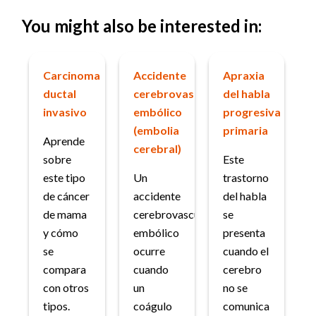
You might also be interested in:
Carcinoma
Accidente
Apraxia
ductal
cerebrovascular
del habla
invasivo
embólico
progresiva
(embolia
primaria
Aprende
cerebral)
sobre
Este
este tipo
Un
trastorno
de cáncer
accidente
del habla
de mama
cerebrovascular
se
y cómo
embólico
presenta
se
ocurre
cuando el
compara
cuando
cerebro
con otros
un
no se
tipos.
coágulo
comunica