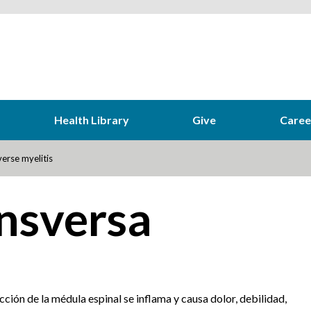
Health Library
Give
Caree
erse myelitis
ansversa
ión de la médula espinal se inflama y causa dolor, debilidad,