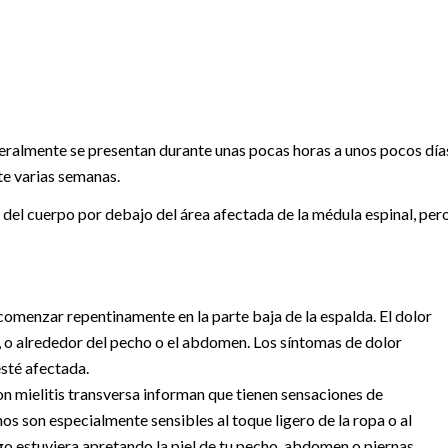
neralmente se presentan durante unas pocas horas a unos pocos día
e varias semanas.
s del cuerpo por debajo del área afectada de la médula espinal, per
 comenzar repentinamente en la parte baja de la espalda. El dolor
, o alrededor del pecho o el abdomen. Los síntomas de dolor
esté afectada.
n mielitis transversa informan que tienen sensaciones de
os son especialmente sensibles al toque ligero de la ropa o al
go estuviera apretando la piel de tu pecho, abdomen o piernas.