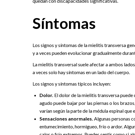
quedan con discapacidades significativas.
Síntomas
Los signos y síntomas de la mielitis transversa ge
y a veces pueden evolucionar gradualmente durant
La mielitis transversal suele afectar a ambos lado
a veces solo hay síntomas en un lado del cuerpo.
Los signos y síntomas típicos incluyen:
Dolor.
El dolor de la mielitis transversa puede
agudo puede bajar por las piernas o los brazos
varían según la parte de la médula espinal que 
Sensaciones anormales.
Algunas personas co
entumecimiento, hormigueo, frío o ardor. Algun
calor o frío extremos. Puedes sentir como si al