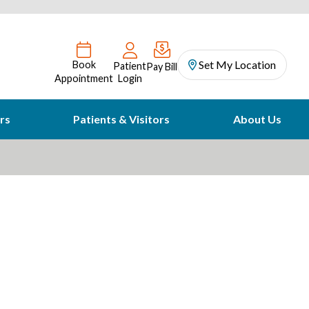
Set My Location
Book
Patient
Pay Bill
Appointment
Login
rs
Patients & Visitors
About Us