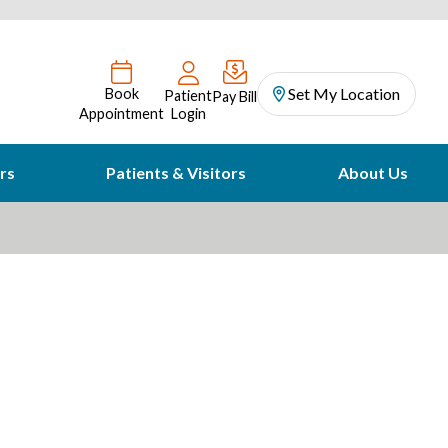
Set My Location
Book
Patient
Pay Bill
Appointment
Login
rs
Patients & Visitors
About Us