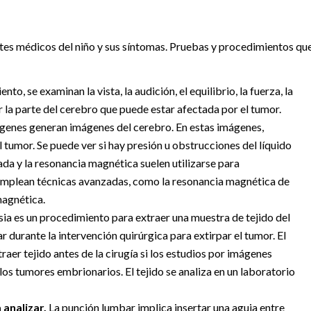
tes médicos del niño y sus síntomas. Pruebas y procedimientos qu
o, se examinan la vista, la audición, el equilibrio, la fuerza, la
ar la parte del cerebro que puede estar afectada por el tumor.
genes generan imágenes del cerebro. En estas imágenes,
 tumor. Se puede ver si hay presión u obstrucciones del líquido
da y la resonancia magnética suelen utilizarse para
emplean técnicas avanzadas, como la resonancia magnética de
magnética.
ia es un procedimiento para extraer una muestra de tejido del
r durante la intervención quirúrgica para extirpar el tumor. El
raer tejido antes de la cirugía si los estudios por imágenes
los tumores embrionarios. El tejido se analiza en un laboratorio
 analizar.
La punción lumbar implica insertar una aguja entre