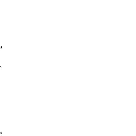
as
e
s