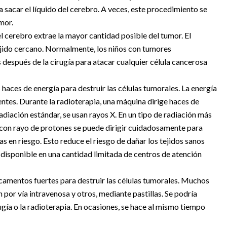
 sacar el líquido del cerebro. A veces, este procedimiento se
mor.
el cerebro extrae la mayor cantidad posible del tumor. El
ejido cercano. Normalmente, los niños con tumores
después de la cirugía para atacar cualquier célula cancerosa
 haces de energía para destruir las células tumorales. La energía
entes. Durante la radioterapia, una máquina dirige haces de
radiación estándar, se usan rayos X. En un tipo de radiación más
n con rayo de protones se puede dirigir cuidadosamente para
eas en riesgo. Esto reduce el riesgo de dañar los tejidos sanos
 disponible en una cantidad limitada de centros de atención
camentos fuertes para destruir las células tumorales. Muchos
or vía intravenosa y otros, mediante pastillas. Se podría
gía o la radioterapia. En ocasiones, se hace al mismo tiempo