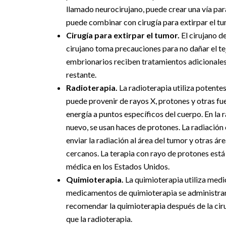
llamado neurocirujano, puede crear una vía para
puede combinar con cirugía para extirpar el tu
Cirugía para extirpar el tumor.
El cirujano d
cirujano toma precauciones para no dañar el t
embrionarios reciben tratamientos adicionales 
restante.
Radioterapia.
La radioterapia utiliza potentes
puede provenir de rayos X, protones y otras fu
energía a puntos específicos del cuerpo. En la 
nuevo, se usan haces de protones. La radiació
enviar la radiación al área del tumor y otras ár
cercanos. La terapia con rayo de protones está
médica en los Estados Unidos.
Quimioterapia.
La quimioterapia utiliza medi
medicamentos de quimioterapia se administran p
recomendar la quimioterapia después de la ciru
que la radioterapia.