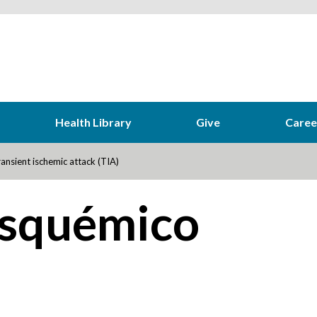
Health Library
Give
Caree
ansient ischemic attack (TIA)
isquémico