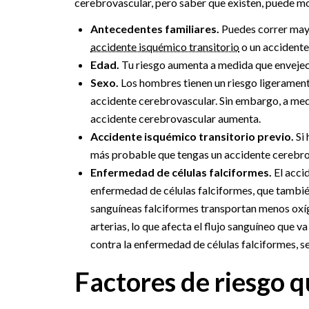
cerebrovascular, pero saber que existen, puede mo
Antecedentes familiares.
Puedes correr mayo
accidente isquémico transitorio
o un accidente
Edad.
Tu riesgo aumenta a medida que envejec
Sexo.
Los hombres tienen un riesgo ligerament
accidente cerebrovascular. Sin embargo, a med
accidente cerebrovascular aumenta.
Accidente isquémico transitorio previo.
Si 
más probable que tengas un accidente cerebro
Enfermedad de células falciformes.
El acci
enfermedad de células falciformes, que tambié
sanguíneas falciformes transportan menos oxíge
arterias, lo que afecta el flujo sanguíneo que 
contra la enfermedad de células falciformes, se
Factores de riesgo 