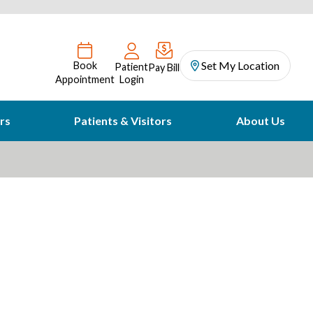
Set My Location
Book
Patient
Pay Bill
Appointment
Login
rs
Patients & Visitors
About Us