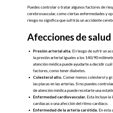
Puedes controlar o tratar algunos factores de rie
cerebrovascular, como ciertas enfermedades y opci
riesgo no significa que sufrirás un accidente cereb
Afecciones de salud
Presión arterial alta.
El riesgo de sufrir un a
la presión arterial iguales a los 140/90 milím
atención médica puede ayudarte a decidir cuál e
factores, como tener diabetes.
Colesterol alto.
Comer menos colesterol y gra
las placas en las arterias. Si no puedes control
de atención médica puede recetarte una estatin
Enfermedad cardiovascular.
Esta incluye la 
cardíacas o una afección del ritmo cardíaco.
Enfermedad de la arteria carótida.
En esta 