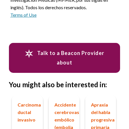
inglés). Todos los derechos reservados.
Terms of Use
Talk to a Beacon Provider
about
You might also be interested in:
Carcinoma
Accidente
Apraxia
ductal
cerebrovascular
del habla
invasivo
embólico
progresiva
(embolia
primaria