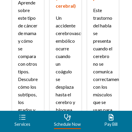
Aprende
cerebral)
sobre
Este
este tipo
Un
trastorno
de cáncer
accidente
del habla
de mama
cerebrovascular
se
y cómo
embólico
presenta
se
ocurre
cuando el
compara
cuando
cerebro
con otros
un
no se
tipos.
coágulo
comunica
Descubre
se
correctamente
cómo los
desplaza
con los
subtipos,
hasta el
músculos
los
cerebro y
que se
grados y
bloquea
usan para
las
el flujo de
hablar.
Services
Schedule Now
Pay Bill
etapas
sangre.