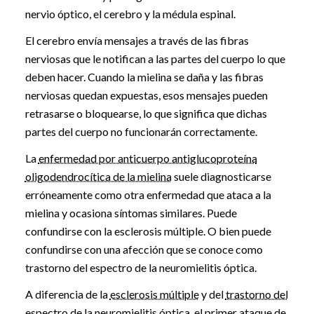
nervio óptico, el cerebro y la médula espinal.
El cerebro envía mensajes a través de las fibras
nerviosas que le notifican a las partes del cuerpo lo que
deben hacer. Cuando la mielina se daña y las fibras
nerviosas quedan expuestas, esos mensajes pueden
retrasarse o bloquearse, lo que significa que dichas
partes del cuerpo no funcionarán correctamente.
La
enfermedad por anticuerpo antiglucoproteína
oligodendrocítica de la mielina
suele diagnosticarse
erróneamente como otra enfermedad que ataca a la
mielina y ocasiona síntomas similares. Puede
confundirse con la esclerosis múltiple. O bien puede
confundirse con una afección que se conoce como
trastorno del espectro de la neuromielitis óptica.
A diferencia de la
esclerosis múltiple
y del
trastorno del
espectro de la neuromielitis óptica
, el primer ataque de