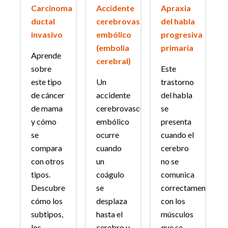
Carcinoma
Accidente
Apraxia
ductal
cerebrovascular
del habla
invasivo
embólico
progresiva
(embolia
primaria
Aprende
cerebral)
sobre
Este
este tipo
Un
trastorno
de cáncer
accidente
del habla
de mama
cerebrovascular
se
y cómo
embólico
presenta
se
ocurre
cuando el
compara
cuando
cerebro
con otros
un
no se
tipos.
coágulo
comunica
Descubre
se
correctamente
cómo los
desplaza
con los
subtipos,
hasta el
músculos
los
cerebro y
que se