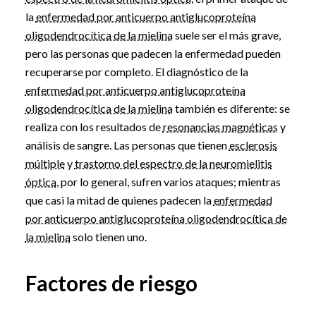
la
enfermedad por anticuerpo antiglucoproteína
oligodendrocítica de la mielina
suele ser el más grave,
pero las personas que padecen la enfermedad pueden
recuperarse por completo. El diagnóstico de la
enfermedad por anticuerpo antiglucoproteína
oligodendrocítica de la mielina
también es diferente: se
realiza con los resultados de
resonancias magnéticas
y
análisis de sangre. Las personas que tienen
esclerosis
múltiple
y
trastorno del espectro de la neuromielitis
óptica
, por lo general, sufren varios ataques; mientras
que casi la mitad de quienes padecen la
enfermedad
por anticuerpo antiglucoproteína oligodendrocítica de
la mielina
solo tienen uno.
Factores de riesgo