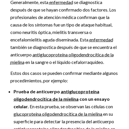
Generalmente, esta
enfermedad
se diagnostica
después de que se hayan confirmado dos factores. Los
profesionales de atención médica confirman que la
causa de los síntomas fue un tipo de ataque habitual,
como neuritis óptica, mielitis transversa o
encefalomielitis aguda diseminada. Esta
enfermedad
también se diagnostica después de que se encuentra el
anticuerpo
antiglucoproteína oligodendrocítica de la
mielina
en la sangre o el líquido cefalorraquídeo.
Estos dos casos se pueden confirmar mediante algunos
procedimientos, por ejemplo:
Prueba de anticuerpo
antiglucoproteína
oligodendrocítica de la mielina
con un ensayo
celular.
En esta prueba, se observan las células con
glucoproteína oligodendrocítica de la mielina
en su
superficie para detectar la presencia del anticuerpo
antiglucoproteína oligodendrocítica de la mielina
en