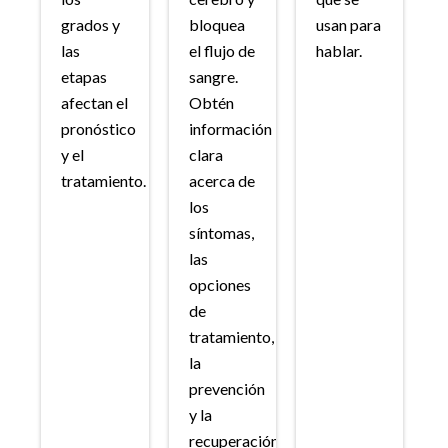
grados y
bloquea
usan para
las
el flujo de
hablar.
etapas
sangre.
afectan el
Obtén
pronóstico
información
y el
clara
tratamiento.
acerca de
los
síntomas,
las
opciones
de
tratamiento,
la
prevención
y la
recuperación.