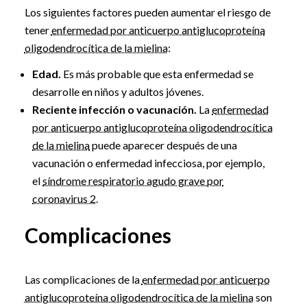
Los siguientes factores pueden aumentar el riesgo de
tener
enfermedad por anticuerpo antiglucoproteína
oligodendrocítica de la mielina
:
Edad.
Es más probable que esta enfermedad se
desarrolle en niños y adultos jóvenes.
Reciente infección o vacunación.
La
enfermedad
por anticuerpo antiglucoproteína oligodendrocítica
de la mielina
puede aparecer después de una
vacunación o enfermedad infecciosa, por ejemplo,
el
síndrome respiratorio agudo grave por
coronavirus 2
.
Complicaciones
Las complicaciones de la
enfermedad por anticuerpo
antiglucoproteína oligodendrocítica de la mielina
son