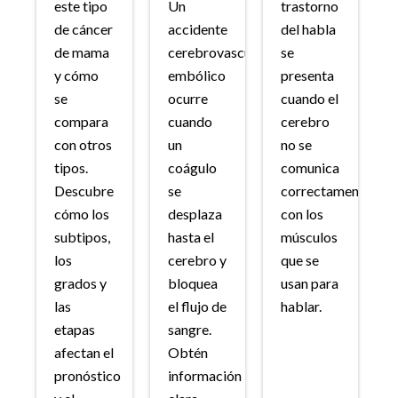
este tipo
Un
trastorno
de cáncer
accidente
del habla
de mama
cerebrovascular
se
y cómo
embólico
presenta
se
ocurre
cuando el
compara
cuando
cerebro
con otros
un
no se
tipos.
coágulo
comunica
Descubre
se
correctamente
cómo los
desplaza
con los
subtipos,
hasta el
músculos
los
cerebro y
que se
grados y
bloquea
usan para
las
el flujo de
hablar.
etapas
sangre.
afectan el
Obtén
pronóstico
información