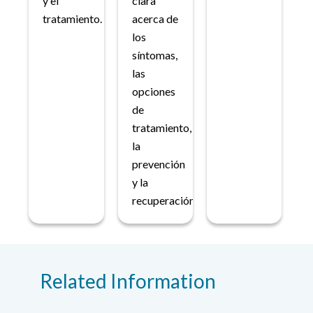
y el
clara
tratamiento.
acerca de
los
síntomas,
las
opciones
de
tratamiento,
la
prevención
y la
recuperación.
Related Information