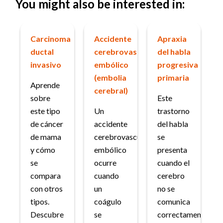
You might also be interested in:
Carcinoma
Accidente
Apraxia
ductal
cerebrovascular
del habla
invasivo
embólico
progresiva
(embolia
primaria
Aprende
cerebral)
sobre
Este
este tipo
Un
trastorno
de cáncer
accidente
del habla
de mama
cerebrovascular
se
y cómo
embólico
presenta
se
ocurre
cuando el
compara
cuando
cerebro
con otros
un
no se
tipos.
coágulo
comunica
Descubre
se
correctamente