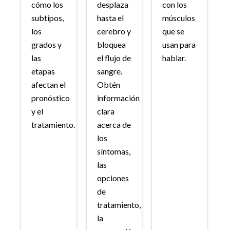
cómo los
desplaza
con los
subtipos,
hasta el
músculos
los
cerebro y
que se
grados y
bloquea
usan para
las
el flujo de
hablar.
etapas
sangre.
afectan el
Obtén
pronóstico
información
y el
clara
tratamiento.
acerca de
los
síntomas,
las
opciones
de
tratamiento,
la