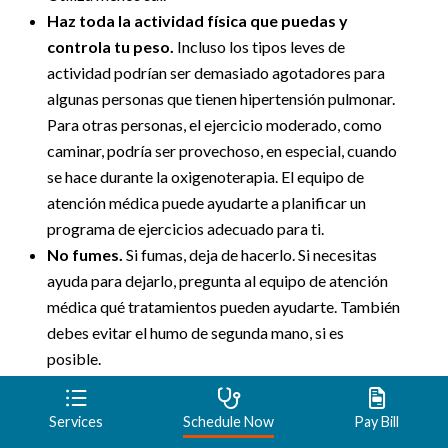
Haz toda la actividad física que puedas y
controla tu peso.
Incluso los tipos leves de
actividad podrían ser demasiado agotadores para
algunas personas que tienen hipertensión pulmonar.
Para otras personas, el ejercicio moderado, como
caminar, podría ser provechoso, en especial, cuando
se hace durante la oxigenoterapia. El equipo de
atención médica puede ayudarte a planificar un
programa de ejercicios adecuado para ti.
No fumes.
Si fumas, deja de hacerlo. Si necesitas
ayuda para dejarlo, pregunta al equipo de atención
médica qué tratamientos pueden ayudarte. También
debes evitar el humo de segunda mano, si es
posible.
Descansa mucho.
Descansar puede reducir el
cansancio relacionado con la hipertensión pulmonar.
Services
Schedule Now
Pay Bill
Evita los lugares a gran altitud.
La altitud puede