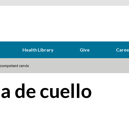
Health Library
Give
Caree
competent cervix
ia de cuello