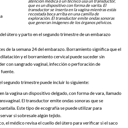
atención médica o un técnico usa un transductor,
que es un dispositivo con forma de varita. El
transductor se inserta en la vagina mientras estás
recostada boca arriba en una camilla de
ia
exploración. El transductor emite ondas sonoras
que generan imágenes de los órganos pélvicos.
 del útero y parto en el segundo trimestre de un embarazo
tes de la semana 24 del embarazo. Borramiento significa que el
a dilatación y el borramiento cervical puede suceder sin
r con sangrado vaginal, infección o perforación de
 fuente.
l segundo trimestre puede incluir lo siguiente:
n la vagina un dispositivo delgado, con forma de vara, llamado
ansvaginal. El transductor emite ondas sonoras que se
ntalla. Este tipo de ecografía se puede utilizar para
servar si sobresale algún tejido.
 el médico revisa el cuello del útero para verificar si el saco