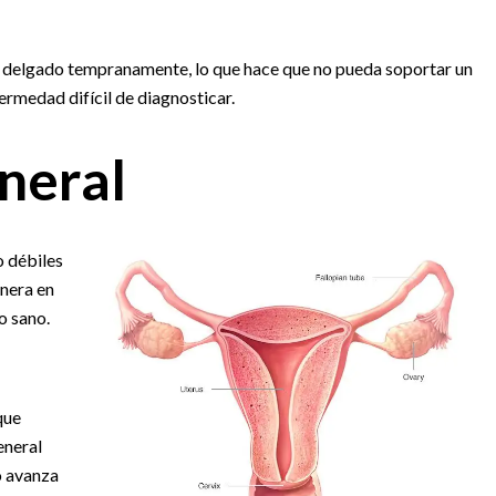
más delgado tempranamente, lo que hace que no pueda soportar un
medad difícil de diagnosticar.
neral
o débiles
anera en
o sano.
que
eneral
o avanza