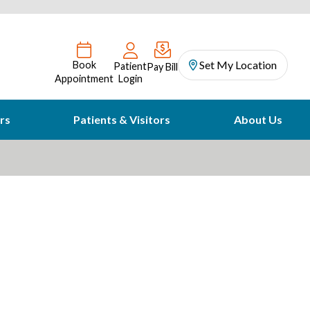
Set My Location
Book
Patient
Pay Bill
Appointment
Login
rs
Patients & Visitors
About Us