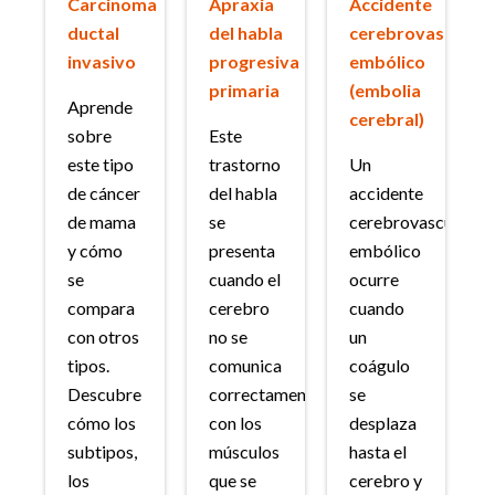
Carcinoma
Apraxia
Accidente
ductal
del habla
cerebrovascular
invasivo
progresiva
embólico
primaria
(embolia
Aprende
cerebral)
sobre
Este
este tipo
trastorno
Un
de cáncer
del habla
accidente
de mama
se
cerebrovascular
y cómo
presenta
embólico
se
cuando el
ocurre
compara
cerebro
cuando
con otros
no se
un
tipos.
comunica
coágulo
Descubre
correctamente
se
cómo los
con los
desplaza
subtipos,
músculos
hasta el
los
que se
cerebro y