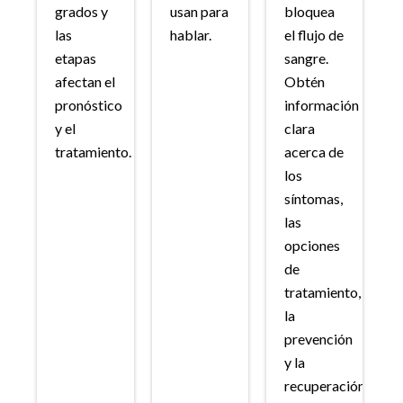
grados y
usan para
bloquea
las
hablar.
el flujo de
etapas
sangre.
afectan el
Obtén
pronóstico
información
y el
clara
tratamiento.
acerca de
los
síntomas,
las
opciones
de
tratamiento,
la
prevención
y la
recuperación.