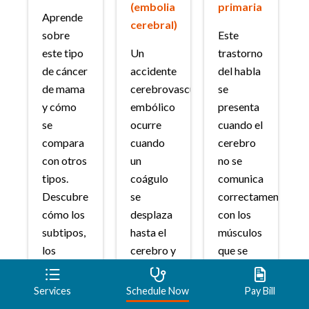
(embolia
primaria
Aprende
cerebral)
sobre
Este
este tipo
Un
trastorno
de cáncer
accidente
del habla
de mama
cerebrovascular
se
y cómo
embólico
presenta
se
ocurre
cuando el
compara
cuando
cerebro
con otros
un
no se
tipos.
coágulo
comunica
Descubre
se
correctamente
cómo los
desplaza
con los
subtipos,
hasta el
músculos
los
cerebro y
que se
grados y
bloquea
usan para
las
el flujo de
hablar.
Services
Schedule Now
Pay Bill
etapas
sangre.