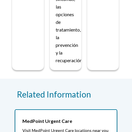
las
opciones
de
tratamiento,
la
prevención
y la
recuperación.
Related Information
MedPoint Urgent Care
Visit MedPoint Urgent Care locations near you