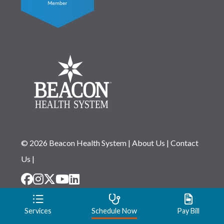
© 2026 Beacon Health System
|
About Us
|
Contact
Us
|
Disclaimer
|
Notice of Privacy Practices
|
Website
Services
Schedule Now
Pay Bill
Privacy Statement
|
Notice of Non-Discrimination