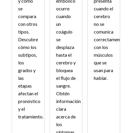
y cómo
embólico
presenta
se
ocurre
cuando el
compara
cuando
cerebro
con otros
un
no se
tipos.
coágulo
comunica
Descubre
se
correctamente
cómo los
desplaza
con los
subtipos,
hasta el
músculos
los
cerebro y
que se
grados y
bloquea
usan para
las
el flujo de
hablar.
etapas
sangre.
afectan el
Obtén
pronóstico
información
y el
clara
tratamiento.
acerca de
los
síntomas,