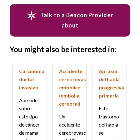
Talk to a Beacon Provider
about
You might also be interested in:
Carcinoma
Accidente
Apraxia
ductal
cerebrovascular
del habla
invasivo
embólico
progresiva
(embolia
primaria
Aprende
cerebral)
sobre
Este
este tipo
Un
trastorno
de cáncer
accidente
del habla
de mama
cerebrovascular
se