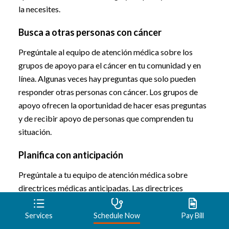
la necesites.
Busca a otras personas con cáncer
Pregúntale al equipo de atención médica sobre los
grupos de apoyo para el cáncer en tu comunidad y en
línea. Algunas veces hay preguntas que solo pueden
responder otras personas con cáncer. Los grupos de
apoyo ofrecen la oportunidad de hacer esas preguntas
y de recibir apoyo de personas que comprenden tu
situación.
Planifica con anticipación
Pregúntale a tu equipo de atención médica sobre
directrices médicas anticipadas. Las directrices
médicas anticipadas le brindan a tu familia pautas
sobre tus deseos médicos en caso de que ya no puedas
Services
Schedule Now
Pay Bill
hablar por ti mismo.