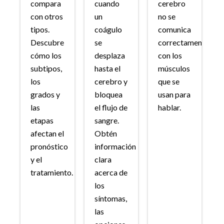
compara
cuando
cerebro
con otros
un
no se
tipos.
coágulo
comunica
Descubre
se
correctamente
cómo los
desplaza
con los
subtipos,
hasta el
músculos
los
cerebro y
que se
grados y
bloquea
usan para
las
el flujo de
hablar.
etapas
sangre.
afectan el
Obtén
pronóstico
información
y el
clara
tratamiento.
acerca de
los
síntomas,
las