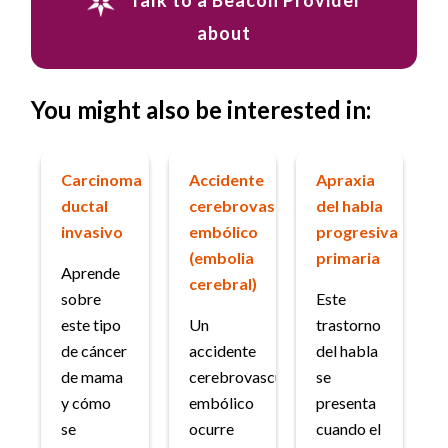
Talk to a Beacon Provider
about
You might also be interested in:
Carcinoma
Accidente
Apraxia
ductal
cerebrovascular
del habla
invasivo
embólico
progresiva
(embolia
primaria
Aprende
cerebral)
sobre
Este
este tipo
Un
trastorno
de cáncer
accidente
del habla
de mama
cerebrovascular
se
y cómo
embólico
presenta
se
ocurre
cuando el