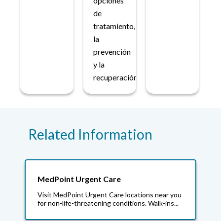
opciones
de
tratamiento,
la
prevención
y la
recuperación.
Related Information
MedPoint Urgent Care
Visit MedPoint Urgent Care locations near you
for non-life-threatening conditions. Walk-ins...