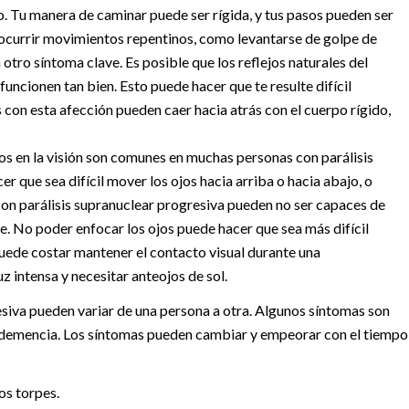
io. Tu manera de caminar puede ser rígida, y tus pasos pueden ser
ocurrir movimientos repentinos, como levantarse de golpe de
on otro síntoma clave. Es posible que los reflejos naturales del
uncionen tan bien. Esto puede hacer que te resulte difícil
s con esta afección pueden caer hacia atrás con el cuerpo rígido,
s en la visión son comunes en muchas personas con parálisis
r que sea difícil mover los ojos hacia arriba o hacia abajo, o
con parálisis supranuclear progresiva pueden no ser capaces de
le. No poder enfocar los ojos puede hacer que sea más difícil
 puede costar mantener el contacto visual durante una
z intensa y necesitar anteojos de sol.
esiva pueden variar de una persona a otra. Algunos síntomas son
la demencia. Los síntomas pueden cambiar y empeorar con el tiempo
os torpes.