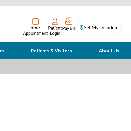
Set My Location
Book
Patient
Pay Bill
Appointment
Login
rs
Patients & Visitors
About Us