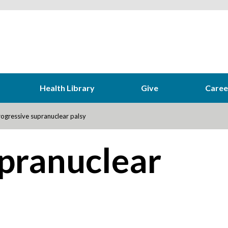
Health Library
Give
Caree
ogressive supranuclear palsy
upranuclear