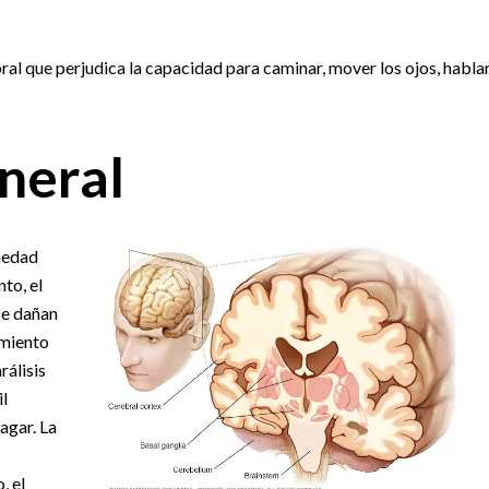
l que perjudica la capacidad para caminar, mover los ojos, habla
neral
medad
to, el
 se dañan
imiento
rálisis
l
agar. La
, el