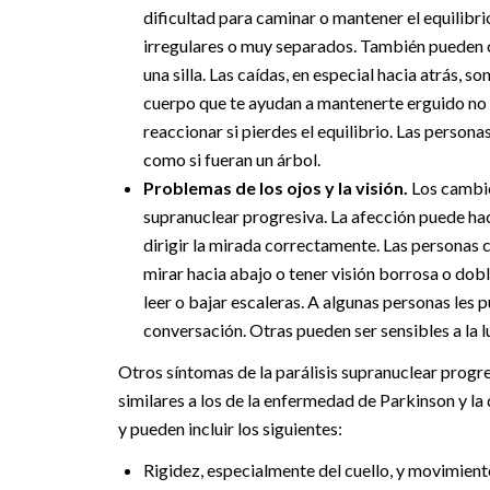
dificultad para caminar o mantener el equilibr
irregulares o muy separados. También pueden 
una silla. Las caídas, en especial hacia atrás, s
cuerpo que te ayudan a mantenerte erguido no f
reaccionar si pierdes el equilibrio. Las persona
como si fueran un árbol.
Problemas de los ojos y la visión.
Los cambio
supranuclear progresiva. La afección puede hace
dirigir la mirada correctamente. Las personas 
mirar hacia abajo o tener visión borrosa o dob
leer o bajar escaleras. A algunas personas les
conversación. Otras pueden ser sensibles a la lu
Otros síntomas de la parálisis supranuclear progr
similares a los de la enfermedad de Parkinson y 
y pueden incluir los siguientes:
Rigidez, especialmente del cuello, y movimient