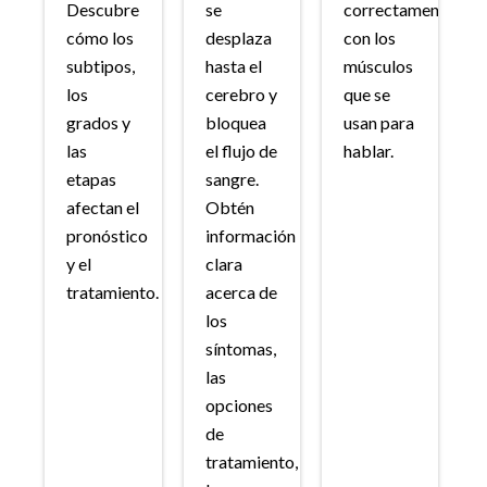
Descubre
se
correctamente
cómo los
desplaza
con los
subtipos,
hasta el
músculos
los
cerebro y
que se
grados y
bloquea
usan para
las
el flujo de
hablar.
etapas
sangre.
afectan el
Obtén
pronóstico
información
y el
clara
tratamiento.
acerca de
los
síntomas,
las
opciones
de
tratamiento,