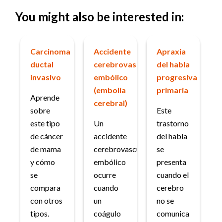
You might also be interested in:
Carcinoma
Accidente
Apraxia
ductal
cerebrovascular
del habla
invasivo
embólico
progresiva
(embolia
primaria
Aprende
cerebral)
sobre
Este
este tipo
Un
trastorno
de cáncer
accidente
del habla
de mama
cerebrovascular
se
y cómo
embólico
presenta
se
ocurre
cuando el
compara
cuando
cerebro
con otros
un
no se
tipos.
coágulo
comunica