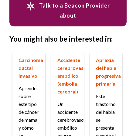
Talk to a Beacon Provider
about
You might also be interested in:
Carcinoma
Accidente
Apraxia
ductal
cerebrovascular
del habla
invasivo
embólico
progresiva
(embolia
primaria
Aprende
cerebral)
sobre
Este
este tipo
Un
trastorno
de cáncer
accidente
del habla
de mama
cerebrovascular
se
y cómo
embólico
presenta
se
ocurre
cuando el