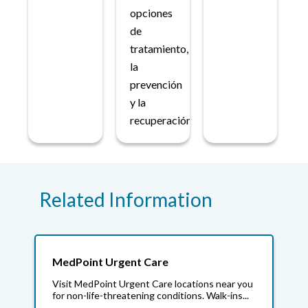
opciones
de
tratamiento,
la
prevención
y la
recuperación.
Related Information
MedPoint Urgent Care
Visit MedPoint Urgent Care locations near you
for non-life-threatening conditions. Walk-ins...