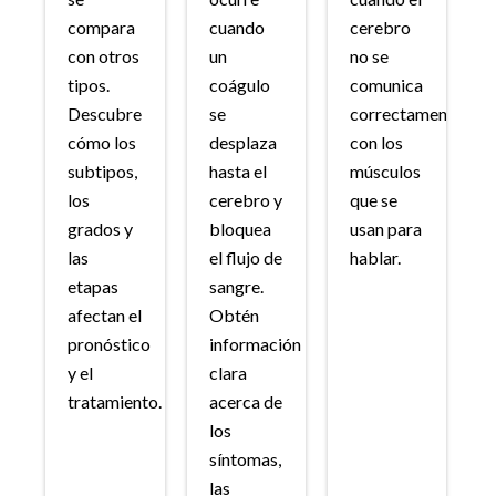
compara
cuando
cerebro
con otros
un
no se
tipos.
coágulo
comunica
Descubre
se
correctamente
cómo los
desplaza
con los
subtipos,
hasta el
músculos
los
cerebro y
que se
grados y
bloquea
usan para
las
el flujo de
hablar.
etapas
sangre.
afectan el
Obtén
pronóstico
información
y el
clara
tratamiento.
acerca de
los
síntomas,
las