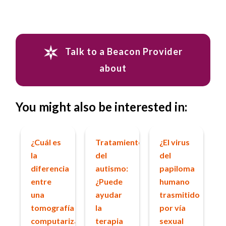
Talk to a Beacon Provider
about
You might also be interested in:
¿Cuál es
Tratamiento
¿El virus
la
del
del
diferencia
autismo:
papiloma
entre
¿Puede
humano
una
ayudar
trasmitido
tomografía
la
por vía
computarizada
terapia
sexual