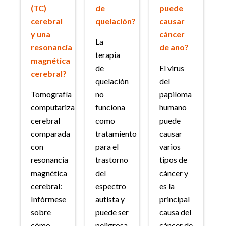
(TC)
de
puede
cerebral
quelación?
causar
y una
cáncer
La
resonancia
de ano?
terapia
magnética
de
El virus
cerebral?
quelación
del
Tomografía
no
papiloma
computarizada
funciona
humano
cerebral
como
puede
comparada
tratamiento
causar
con
para el
varios
resonancia
trastorno
tipos de
magnética
del
cáncer y
cerebral:
espectro
es la
Infórmese
autista y
principal
sobre
puede ser
causa del
cómo
peligrosa.
cáncer de