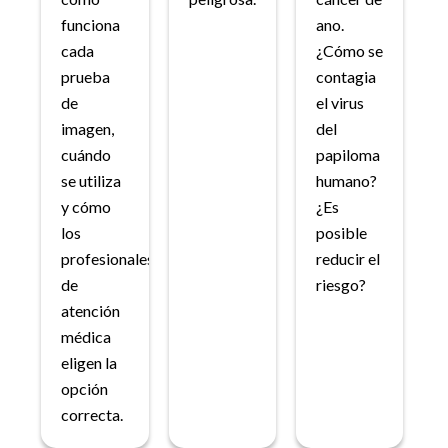
funciona
ano.
cada
¿Cómo se
prueba
contagia
de
el virus
imagen,
del
cuándo
papiloma
se utiliza
humano?
y cómo
¿Es
los
posible
profesionales
reducir el
de
riesgo?
atención
médica
eligen la
opción
correcta.