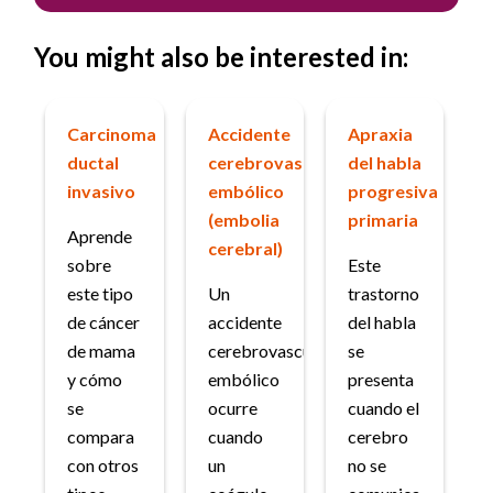
You might also be interested in:
Carcinoma
Accidente
Apraxia
ductal
cerebrovascular
del habla
invasivo
embólico
progresiva
(embolia
primaria
Aprende
cerebral)
sobre
Este
este tipo
Un
trastorno
de cáncer
accidente
del habla
de mama
cerebrovascular
se
y cómo
embólico
presenta
se
ocurre
cuando el
compara
cuando
cerebro
con otros
un
no se