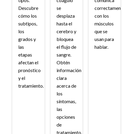
tipos.
coágulo
comunica
Descubre
se
correctamente
cómo los
desplaza
con los
subtipos,
hasta el
músculos
los
cerebro y
que se
grados y
bloquea
usan para
las
el flujo de
hablar.
etapas
sangre.
afectan el
Obtén
pronóstico
información
y el
clara
tratamiento.
acerca de
los
síntomas,
las
opciones
de
tratamiento,