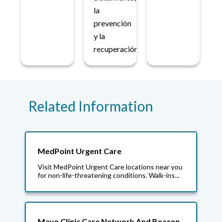
la
prevención
y la
recuperación.
Related Information
MedPoint Urgent Care
Visit MedPoint Urgent Care locations near you
for non-life-threatening conditions. Walk-ins...
Mayo Clinic Care Network And Beacon