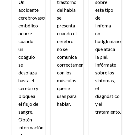
Un
trastorno
sobre
accidente
del habla
este tipo
cerebrovascular
se
de
embólico
presenta
linfoma
ocurre
cuando el
no
cuando
cerebro
hodgkiniano
un
no se
que ataca
coágulo
comunica
la piel.
se
correctamente
Infórmate
desplaza
con los
sobre los
hasta el
músculos
síntomas,
cerebro y
que se
el
bloquea
usan para
diagnóstico
el flujo de
hablar.
y el
sangre.
tratamiento.
Obtén
información