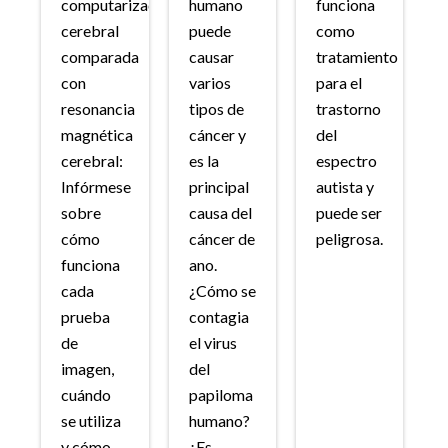
computarizada
humano
funciona
cerebral
puede
como
comparada
causar
tratamiento
con
varios
para el
resonancia
tipos de
trastorno
magnética
cáncer y
del
cerebral:
es la
espectro
Infórmese
principal
autista y
sobre
causa del
puede ser
cómo
cáncer de
peligrosa.
funciona
ano.
cada
¿Cómo se
prueba
contagia
de
el virus
imagen,
del
cuándo
papiloma
se utiliza
humano?
y cómo
¿Es