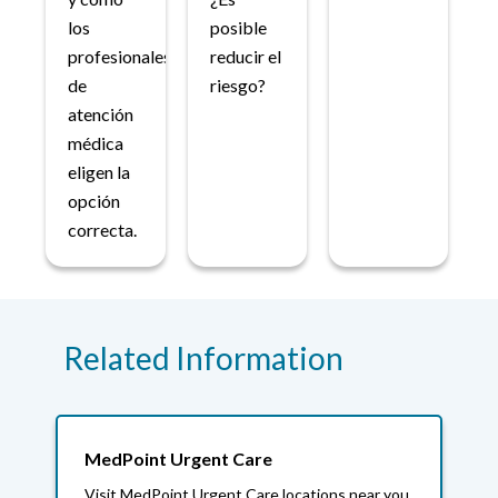
los
posible
profesionales
reducir el
de
riesgo?
atención
médica
eligen la
opción
correcta.
Related Information
MedPoint Urgent Care
Visit MedPoint Urgent Care locations near you