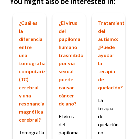
You might also be interested in:
¿Cuál es
¿El virus
Tratamiento
la
del
del
diferencia
papiloma
autismo:
entre
humano
¿Puede
una
trasmitido
ayudar
tomografía
por vía
la
computarizada
sexual
terapia
(TC)
puede
de
cerebral
causar
quelación?
y una
cáncer
La
resonancia
de ano?
terapia
magnética
El virus
de
cerebral?
del
quelación
Tomografía
papiloma
no