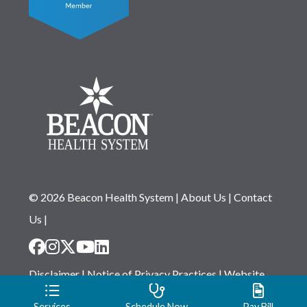
© 2026 Beacon Health System
|
About Us
|
Contact
Us
|
Disclaimer
|
Notice of Privacy Practices
|
Website
Privacy Statement
|
Notice of Non-Discrimination
Services
Schedule Now
Pay Bill