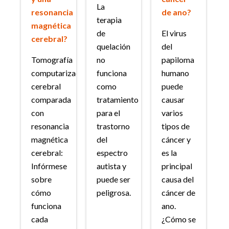
La
resonancia
de ano?
terapia
magnética
de
El virus
cerebral?
quelación
del
Tomografía
no
papiloma
computarizada
funciona
humano
cerebral
como
puede
comparada
tratamiento
causar
con
para el
varios
resonancia
trastorno
tipos de
magnética
del
cáncer y
cerebral:
espectro
es la
Infórmese
autista y
principal
sobre
puede ser
causa del
cómo
peligrosa.
cáncer de
funciona
ano.
cada
¿Cómo se