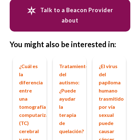
Talk to a Beacon Provider
about
You might also be interested in:
¿Cuál es
Tratamiento
¿El virus
la
del
del
diferencia
autismo:
papiloma
entre
¿Puede
humano
una
ayudar
trasmitido
tomografía
la
por vía
computarizada
terapia
sexual
(TC)
de
puede
cerebral
quelación?
causar
y una
cáncer