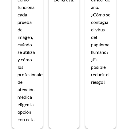
funciona
ano.
cada
¿Cómo se
prueba
contagia
de
el virus
imagen,
del
cuándo
papiloma
se utiliza
humano?
y cómo
¿Es
los
posible
profesionales
reducir el
de
riesgo?
atención
médica
eligen la
opción
correcta.