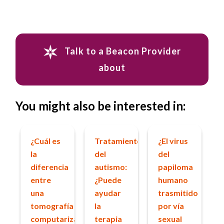
Talk to a Beacon Provider
about
You might also be interested in:
¿Cuál es
Tratamiento
¿El virus
la
del
del
diferencia
autismo:
papiloma
entre
¿Puede
humano
una
ayudar
trasmitido
tomografía
la
por vía
computarizada
terapia
sexual