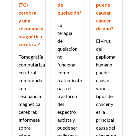
(TC)
de
puede
cerebral
quelación?
causar
y una
cáncer
La
resonancia
de ano?
terapia
magnética
de
El virus
cerebral?
quelación
del
Tomografía
no
papiloma
computarizada
funciona
humano
cerebral
como
puede
comparada
tratamiento
causar
con
para el
varios
resonancia
trastorno
tipos de
magnética
del
cáncer y
cerebral:
espectro
es la
Infórmese
autista y
principal
sobre
puede ser
causa del
cómo
peligrosa.
cáncer de