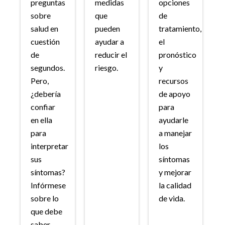
preguntas
medidas
opciones
sobre
que
de
salud en
pueden
tratamiento,
cuestión
ayudar a
el
de
reducir el
pronóstico
segundos.
riesgo.
y
Pero,
recursos
¿debería
de apoyo
confiar
para
en ella
ayudarle
para
a manejar
interpretar
los
sus
síntomas
síntomas?
y mejorar
Infórmese
la calidad
sobre lo
de vida.
que debe
saber