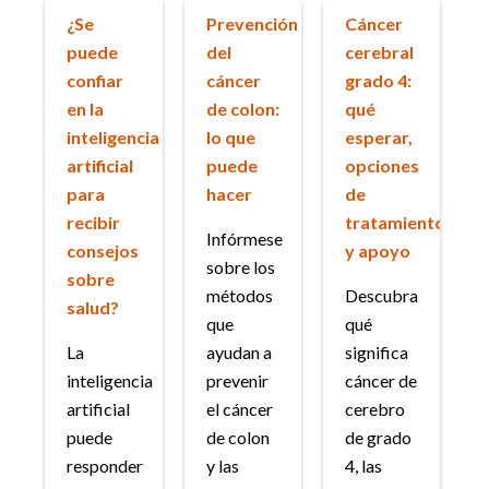
¿Se
Prevención
Cáncer
puede
del
cerebral
confiar
cáncer
grado 4:
en la
de colon:
qué
inteligencia
lo que
esperar,
artificial
puede
opciones
para
hacer
de
recibir
tratamiento
Infórmese
consejos
y apoyo
sobre los
sobre
métodos
Descubra
salud?
que
qué
La
ayudan a
significa
inteligencia
prevenir
cáncer de
artificial
el cáncer
cerebro
puede
de colon
de grado
responder
y las
4, las